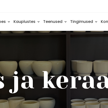
oes
Kauplustes
Teenused
Tingimused
Kon
s ja kera