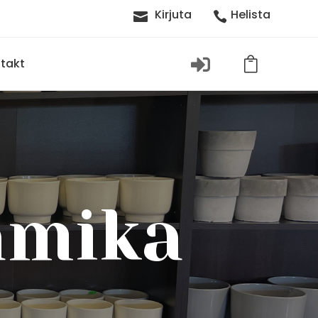
Kirjuta
Helista




takt
amika