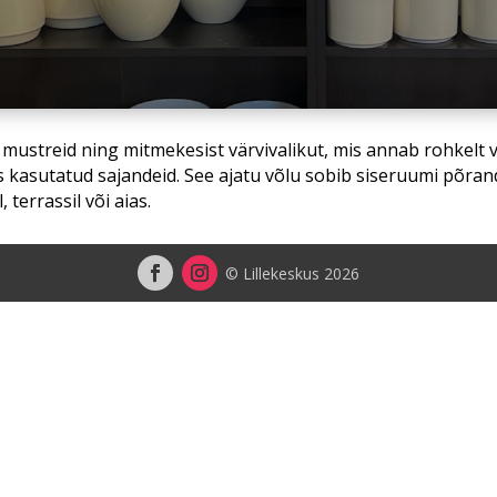
, mustreid ning mitmekesist värvivalikut, mis annab rohkelt 
s kasutatud sajandeid. See ajatu võlu sobib siseruumi põran
terrassil või aias.
© Lillekeskus 2026